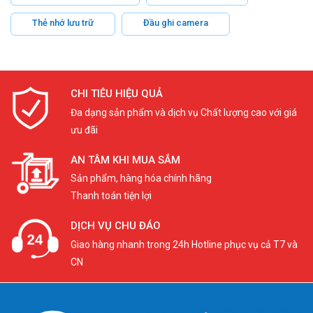
Thẻ nhớ lưu trữ
Đầu ghi camera
CHI TIÊU HIỆU QUẢ
Đa dạng sản phẩm và dịch vụ Chất lượng cao với giá
ưu đãi
AN TÂM KHI MUA SẮM
Sản phẩm, hàng hóa chính hãng
Thanh toán tiện lợi
DỊCH VỤ CHU ĐÁO
Giao hàng nhanh trong 24h Hotline phục vụ cả T7 và
CN