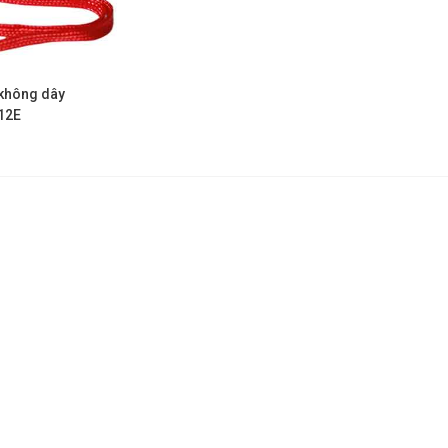
 không dây
12E