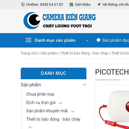
Skip
Hotline: 0942 54 51 53
Giới thiệu
Hệ thống chi n
to
content
Danh mục sản phẩm
Sản phẩm đượ
Trang chủ
»
Sản phẩm
»
Thiết bị báo động - báo cháy
»
Thiết bị b
PICOTEC
DANH MỤC
Sản phẩm
Chưa phân loại
Dịch vụ trọn gói
Sản phẩm khuyến mãi
Thiết bị báo động - báo cháy