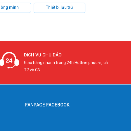
hông minh
Thiết bị lưu trữ
DỊCH VỤ CHU ĐÁO
Giao hàng nhanh trong 24h Hotline phục vụ cả
T7 và CN
FANPAGE FACEBOOK