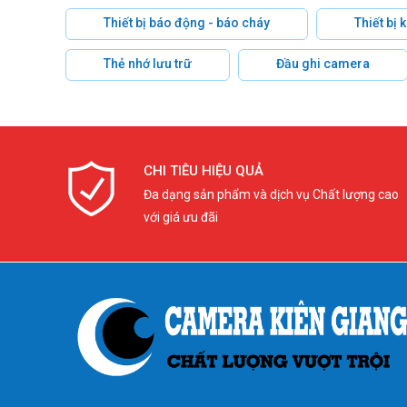
Thiết bị báo động - báo cháy
Thiết bị
Thẻ nhớ lưu trữ
Đầu ghi camera
CHI TIÊU HIỆU QUẢ
Đa dạng sản phẩm và dịch vụ Chất lượng cao
với giá ưu đãi