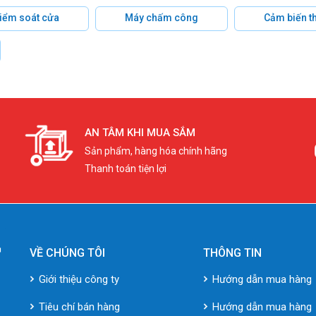
 kiểm soát cửa
Máy chấm công
Cảm biến t
AN TÂM KHI MUA SẮM
Sản phẩm, hàng hóa chính hãng
Thanh toán tiện lợi
VỀ CHÚNG TÔI
THÔNG TIN
Giới thiệu công ty
Hướng dẫn mua hàng
Tiêu chí bán hàng
Hướng dẫn mua hàng