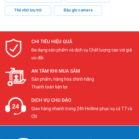
Thẻ nhớ lưu trữ
Đầu ghi camera
CHI TIÊU HIỆU QUẢ
Đa dạng sản phẩm và dịch vụ Chất lượng cao với giá
ưu đãi
AN TÂM KHI MUA SẮM
Sản phẩm, hàng hóa chính hãng
Thanh toán tiện lợi
DỊCH VỤ CHU ĐÁO
Giao hàng nhanh trong 24h Hotline phục vụ cả T7 và
CN