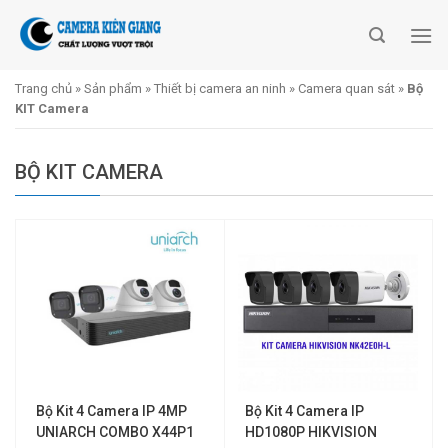
Skip
to
content
Trang chủ
»
Sản phẩm
»
Thiết bị camera an ninh
»
Camera quan sát
»
Bộ
KIT Camera
BỘ KIT CAMERA
Bộ Kit 4 Camera IP 4MP
Bộ Kit 4 Camera IP
UNIARCH COMBO X44P1
HD1080P HIKVISION