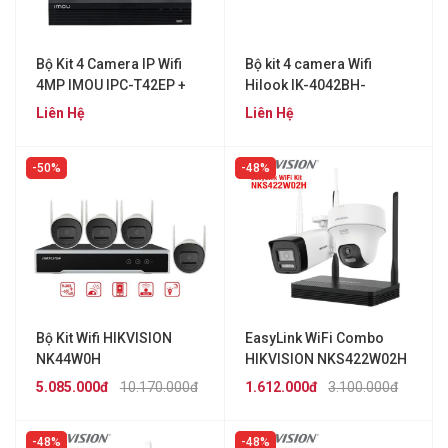
Bộ Kit 4 Camera IP Wifi
Bộ kit 4 camera Wifi
4MP IMOU IPC-T42EP +
Hilook IK-4042BH-
NVR1104HS-W-S2
MH/W(B)
Liên Hệ
Liên Hệ
50%
48%
Bộ Kit Wifi HIKVISION
EasyLink WiFi Combo
NK44W0H
HIKVISION NKS422W02H
(2MP)
5.085.000đ
10.170.000đ
1.612.000đ
3.100.000đ
48%
48%