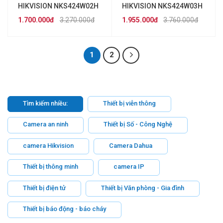
HIKVISION NKS424W02H
HIKVISION NKS424W03H
(4MP)
(4MP)
1.700.000đ
3.270.000đ
1.955.000đ
3.760.000đ
1
2
Tìm kiếm nhiều:
Thiết bị viễn thông
Camera an ninh
Thiết bị Số - Công Nghệ
camera Hikvision
Camera Dahua
Thiết bị thông minh
camera IP
Thiết bị điện tử
Thiết bị Văn phòng - Gia đình
Thiết bị báo động - báo cháy