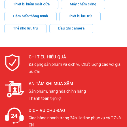
Thiết bị kiểm soát cửa
Máy chấm công
Cảm biến thông minh
Thiết bị lưu trữ
Thẻ nhớ lưu trữ
Đầu ghi camera
CHI TIÊU HIỆU QUẢ
Đa dạng sản phẩm và dịch vụ Chất lượng cao với giá
ưu đãi
AN TÂM KHI MUA SẮM
Sản phẩm, hàng hóa chính hãng
Thanh toán tiện lợi
DỊCH VỤ CHU ĐÁO
Giao hàng nhanh trong 24h Hotline phục vụ cả T7 và
CN