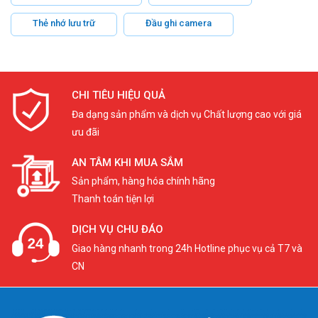
Thẻ nhớ lưu trữ
Đầu ghi camera
CHI TIÊU HIỆU QUẢ
Đa dạng sản phẩm và dịch vụ Chất lượng cao với giá
ưu đãi
AN TÂM KHI MUA SẮM
Sản phẩm, hàng hóa chính hãng
Thanh toán tiện lợi
DỊCH VỤ CHU ĐÁO
Giao hàng nhanh trong 24h Hotline phục vụ cả T7 và
CN