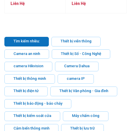
Liên Hệ
Liên Hệ
Tìm kiếm nhiều:
Thiết bị viễn thông
Camera an ninh
Thiết bị Số - Công Nghệ
camera Hikvision
Camera Dahua
Thiết bị thông minh
camera IP
Thiết bị điện tử
Thiết bị Văn phòng - Gia đình
Thiết bị báo động - báo cháy
Thiết bị kiểm soát cửa
Máy chấm công
Cảm biến thông minh
Thiết bị lưu trữ