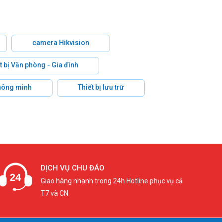
camera Hikvision
t bị Văn phòng - Gia đình
hông minh
Thiết bị lưu trữ
DỊCH VỤ CHU ĐÁO
Giao hàng nhanh trong 24h Hotline phục vụ cả
T7 và CN