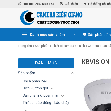
Skip
Hotline: 0942 54 51 53
Giới thiệu
Hệ thống chi n
to
content
Danh mục sản phẩm
Sản phẩm đượ
Trang chủ
»
Sản phẩm
»
Thiết bị camera an ninh
»
Camera quan sá
KBVISION
DANH MỤC
Sản phẩm
Chưa phân loại
Dịch vụ trọn gói
Sản phẩm khuyến mãi
Thiết bị báo động - báo cháy