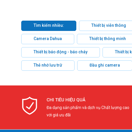
Tìm kiếm nhiều:
Thiết bị viễn thông
Camera Dahua
Thiết bị thông minh
Thiết bị báo động - báo cháy
Thiết bị
Thẻ nhớ lưu trữ
Đầu ghi camera
CHI TIÊU HIỆU QUẢ
Đa dạng sản phẩm và dịch vụ Chất lượng cao
với giá ưu đãi