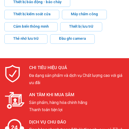
Thiết bị báo động - báo cháy
Thiết bị kiểm soát cửa
Máy chấm công
Cảm biến thông minh
Thiết bị lưu trữ
Thẻ nhớ lưu trữ
Đầu ghi camera
CHI TIÊU HIỆU QUẢ
Đa dạng sản phẩm và dịch vụ Chất lượng cao với giá
ưu đãi
AN TÂM KHI MUA SẮM
Sản phẩm, hàng hóa chính hãng
Thanh toán tiện lợi
DỊCH VỤ CHU ĐÁO