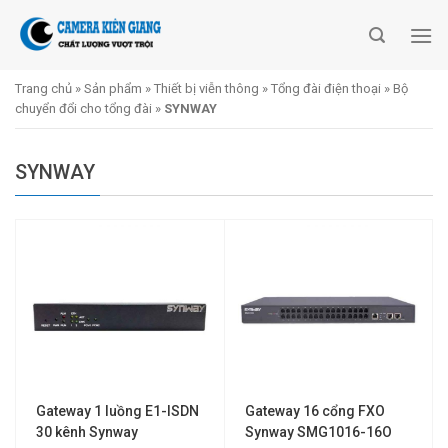
Skip
to
content
Trang chủ
»
Sản phẩm
»
Thiết bị viễn thông
»
Tổng đài điện thoại
»
Bộ
chuyển đổi cho tổng đài
»
SYNWAY
SYNWAY
Gateway 1 luồng E1-ISDN
Gateway 16 cổng FXO
30 kênh Synway
Synway SMG1016-16O