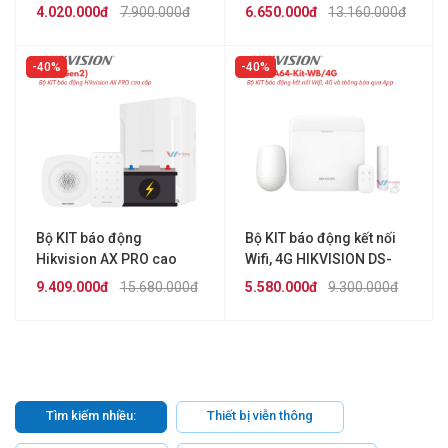
PWA64-Kit-WB
PWA96-Kit-WB
4.020.000đ
7.900.000đ
6.650.000đ
13.160.000đ
40%
40%
Bộ KIT báo động
Bộ KIT báo động kết nối
Hikvision AX PRO cao
Wifi, 4G HIKVISION DS-
cấp M2H (Gen2)
PWA64-Kit-WB/4G
9.409.000đ
15.680.000đ
5.580.000đ
9.300.000đ
Tìm kiếm nhiều:
Thiết bị viễn thông