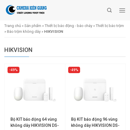
Skip
to
content
Trang chủ
»
Sản phẩm
»
Thiết bị báo động - báo cháy
»
Thiết bị báo trộm
»
Báo trộm không dây
»
HIKVISION
HIKVISION
49%
49%
Bộ KIT báo động 64 vùng
Bộ KIT báo động 96 vùng
không dây HIKVISION DS-
không dây HIKVISION DS-