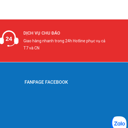
DỊCH VỤ CHU ĐÁO
Giao hàng nhanh trong 24h Hotline phục vụ cả
T7 và CN
FANPAGE FACEBOOK
g