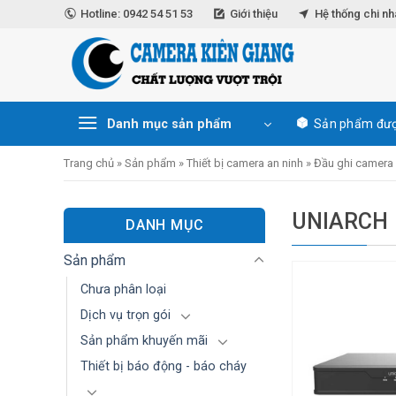
Skip
Hotline: 0942 54 51 53
Giới thiệu
Hệ thống chi n
to
content
Danh mục sản phẩm
Sản phẩm đượ
Trang chủ
»
Sản phẩm
»
Thiết bị camera an ninh
»
Đầu ghi camera
UNIARCH
DANH MỤC
Sản phẩm
Chưa phân loại
Dịch vụ trọn gói
Sản phẩm khuyến mãi
Thiết bị báo động - báo cháy