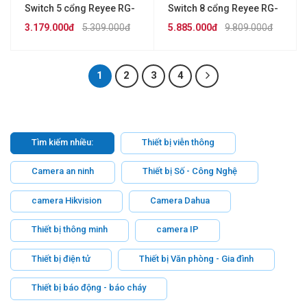
Switch 5 cổng Reyee RG-
Switch 8 cổng Reyee RG-
ES206MG-P
ES209MG-P
3.179.000đ
5.309.000đ
5.885.000đ
9.809.000đ
1
2
3
4
Tìm kiếm nhiều:
Thiết bị viễn thông
Camera an ninh
Thiết bị Số - Công Nghệ
camera Hikvision
Camera Dahua
Thiết bị thông minh
camera IP
Thiết bị điện tử
Thiết bị Văn phòng - Gia đình
Thiết bị báo động - báo cháy