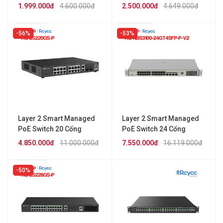
10/100/1000BASE-T
RUIJIE REEYE RG-
1.999.000đ
4.600.000đ
2.500.000đ
4.649.000đ
REYEE RG-ES210GC-LP
ES210GS-P
56%
53%
Layer 2 Smart Managed
Layer 2 Smart Managed
PoE Switch 20 Cổng
PoE Switch 24 Cổng
RUIJIE REEYE RG-
RUIJIE YEEYE RG-
4.850.000đ
11.000.000đ
7.550.000đ
16.119.000đ
ES220GS-P
NBS3100-24GT4SFP-P-
V2
50%