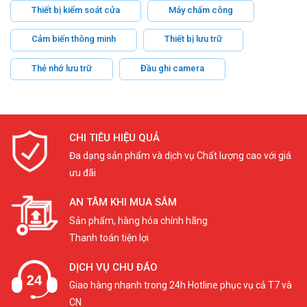
Thiết bị kiểm soát cửa
Máy chấm công
Cảm biến thông minh
Thiết bị lưu trữ
Thẻ nhớ lưu trữ
Đầu ghi camera
CHI TIÊU HIỆU QUẢ
Đa dạng sản phẩm và dịch vụ Chất lượng cao với giá
ưu đãi
AN TÂM KHI MUA SẮM
Sản phẩm, hàng hóa chính hãng
Thanh toán tiện lợi
DỊCH VỤ CHU ĐÁO
Giao hàng nhanh trong 24h Hotline phục vụ cả T7 và
CN