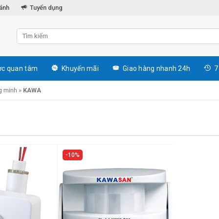
hánh
Tuyển dụng
c quan tâm
Khuyến mãi
Giao hàng nhanh 24h
7
g minh
»
KAWA
10%