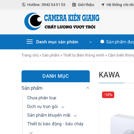
Skip
Hotline: 0942 54 51 53
Giới thiệu
Hệ thống chi n
to
content
Danh mục sản phẩm
Sản phẩm đượ
Trang chủ
»
Sản phẩm
»
Thiết bị điện thông minh
»
Cảm biến thôn
KAWA
DANH MỤC
Sản phẩm
10%
Chưa phân loại
Dịch vụ trọn gói
Sản phẩm khuyến mãi
Thiết bị báo động - báo cháy