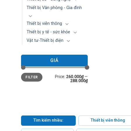
Thiết bị Văn phòng - Gia đình
Thiết bị viễn thông
Thiết bị y tế - sức khỏe
Vật tư-Thiết bị điện
GIÁ
Min
Max
Price:
260.000₫
—
FILTER
price
price
288.000₫
Tìm kiếm nhiều:
Thiết bị viễn thông