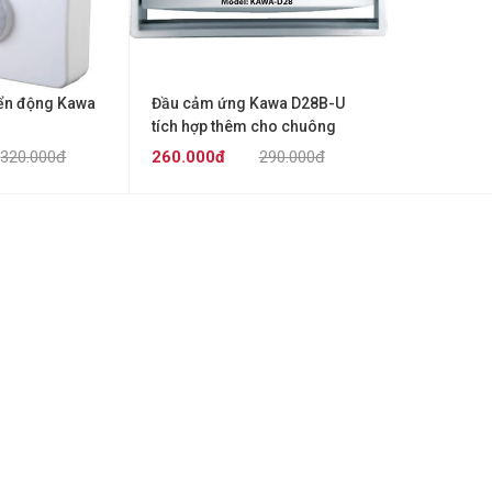
ển động Kawa
Đầu cảm ứng Kawa D28B-U
tích hợp thêm cho chuông
cửa
320.000đ
260.000đ
290.000đ