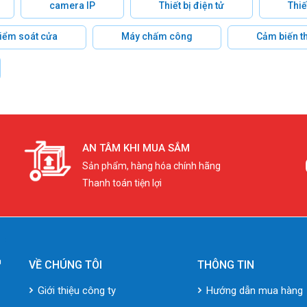
camera IP
Thiết bị điện tử
Thiế
 kiểm soát cửa
Máy chấm công
Cảm biến t
AN TÂM KHI MUA SẮM
Sản phẩm, hàng hóa chính hãng
Thanh toán tiện lợi
VỀ CHÚNG TÔI
THÔNG TIN
Giới thiệu công ty
Hướng dẫn mua hàng