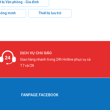
t bị Văn phòng - Gia đình
hông minh
Thiết bị lưu trữ
DỊCH VỤ CHU ĐÁO
Giao hàng nhanh trong 24h Hotline phục vụ cả
T7 và CN
FANPAGE FACEBOOK