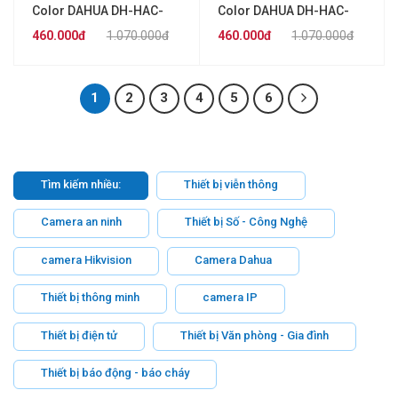
Color DAHUA DH-HAC-
Color DAHUA DH-HAC-
HFW1239CP-A-LED
HFW1239CP-LED
460.000đ
1.070.000đ
460.000đ
1.070.000đ
1
2
3
4
5
6
Tìm kiếm nhiều:
Thiết bị viễn thông
Camera an ninh
Thiết bị Số - Công Nghệ
camera Hikvision
Camera Dahua
Thiết bị thông minh
camera IP
Thiết bị điện tử
Thiết bị Văn phòng - Gia đình
Thiết bị báo động - báo cháy