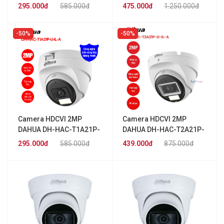
U-IL-A
HFW1239CP-IL-A
295.000đ
585.000đ
475.000đ
1.250.000đ
50%
50%
Camera HDCVI 2MP
Camera HDCVI 2MP
DAHUA DH-HAC-T1A21P-
DAHUA DH-HAC-T2A21P-
U-IL-A
U-IL-A
295.000đ
585.000đ
439.000đ
875.000đ