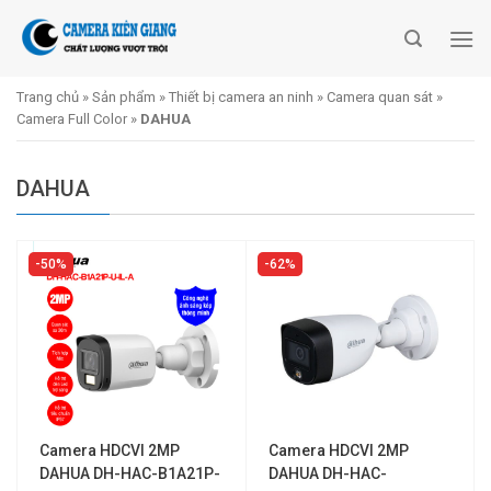
Skip
to
content
Trang chủ
»
Sản phẩm
»
Thiết bị camera an ninh
»
Camera quan sát
»
Camera Full Color
»
DAHUA
DAHUA
50%
62%
Camera HDCVI 2MP
Camera HDCVI 2MP
DAHUA DH-HAC-B1A21P-
DAHUA DH-HAC-