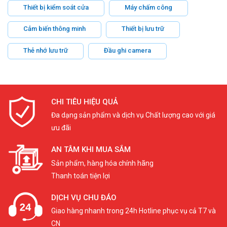
Thiết bị kiểm soát cửa
Máy chấm công
Cảm biến thông minh
Thiết bị lưu trữ
Thẻ nhớ lưu trữ
Đầu ghi camera
CHI TIÊU HIỆU QUẢ
Đa dạng sản phẩm và dịch vụ Chất lượng cao với giá
ưu đãi
AN TÂM KHI MUA SẮM
Sản phẩm, hàng hóa chính hãng
Thanh toán tiện lợi
DỊCH VỤ CHU ĐÁO
Giao hàng nhanh trong 24h Hotline phục vụ cả T7 và
CN