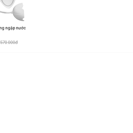
ộng ngập nước
570.000đ