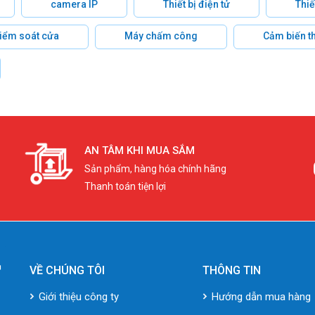
camera IP
Thiết bị điện tử
Thiế
 kiểm soát cửa
Máy chấm công
Cảm biến t
AN TÂM KHI MUA SẮM
Sản phẩm, hàng hóa chính hãng
Thanh toán tiện lợi
VỀ CHÚNG TÔI
THÔNG TIN
Giới thiệu công ty
Hướng dẫn mua hàng