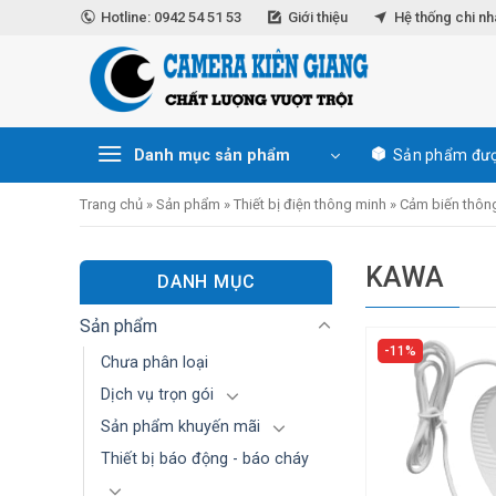
Skip
Hotline: 0942 54 51 53
Giới thiệu
Hệ thống chi n
to
content
Danh mục sản phẩm
Sản phẩm đượ
Trang chủ
»
Sản phẩm
»
Thiết bị điện thông minh
»
Cảm biến thôn
KAWA
DANH MỤC
Sản phẩm
11%
Chưa phân loại
Dịch vụ trọn gói
Sản phẩm khuyến mãi
Thiết bị báo động - báo cháy