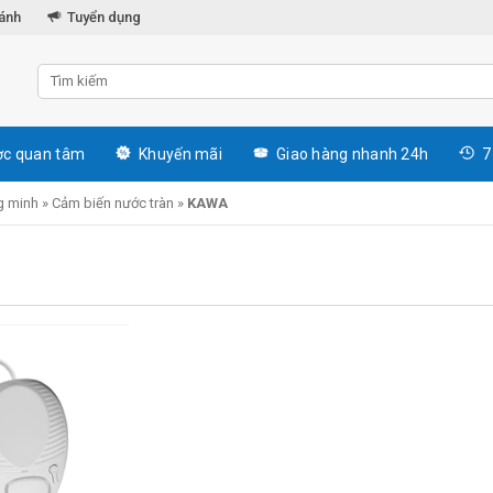
hánh
Tuyển dụng
c quan tâm
Khuyến mãi
Giao hàng nhanh 24h
7
g minh
»
Cảm biến nước tràn
»
KAWA