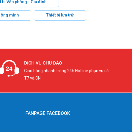
t bị Văn phòng - Gia đình
hông minh
Thiết bị lưu trữ
DỊCH VỤ CHU ĐÁO
Giao hàng nhanh trong 24h Hotline phục vụ cả
T7 và CN
FANPAGE FACEBOOK