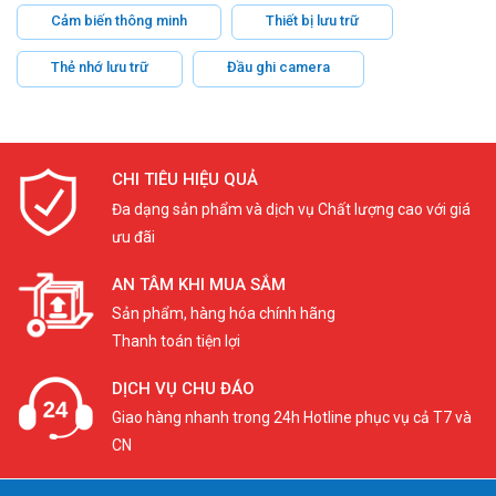
Cảm biến thông minh
Thiết bị lưu trữ
Thẻ nhớ lưu trữ
Đầu ghi camera
CHI TIÊU HIỆU QUẢ
Đa dạng sản phẩm và dịch vụ Chất lượng cao với giá
ưu đãi
AN TÂM KHI MUA SẮM
Sản phẩm, hàng hóa chính hãng
Thanh toán tiện lợi
DỊCH VỤ CHU ĐÁO
Giao hàng nhanh trong 24h Hotline phục vụ cả T7 và
CN