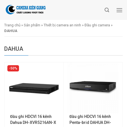
Skip
to
content
Trang chủ
»
Sản phẩm
»
Thiết bị camera an ninh
»
Đầu ghi camera
»
DAHUA
DAHUA
50%
Đầu ghi HDCVI 16 kênh
Đầu ghi HDCVI 16 kênh
Dahua DH-XVR5216AN-X
Penta-brid DAHUA DH-