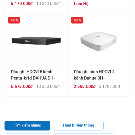
XVR7116HE-4KL-X
5.170.000đ
10.340.000đ
Liên Hệ
50%
50%
Đầu ghi HDCVI 8 kênh
Đầu ghi hình HDCVI 4
Penta-brid DAHUA DH-
kênh Dahua DH-
XVR7208A-4K-X
XVR5104C-4KL-X
6.675.000đ
13.350.000đ
2.585.000đ
5.170.000đ
Tìm kiếm nhiều:
Thiết bị viễn thông