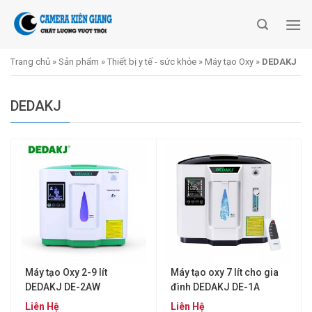
Skip
to
content
Trang chủ
»
Sản phẩm
»
Thiết bị y tế - sức khỏe
»
Máy tạo Oxy
»
DEDAKJ
DEDAKJ
Máy tạo Oxy 2-9 lít
Máy tạo oxy 7 lít cho gia
DEDAKJ DE-2AW
đình DEDAKJ DE-1A
Liên Hệ
Liên Hệ