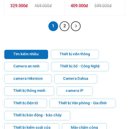
điều khiển bằng giọng
thống kê công suất điện
329.000đ
469.000đ
409.000đ
599.000đ
nói
tiêu thụ
1
2
Tìm kiếm nhiều:
Thiết bị viễn thông
Camera an ninh
Thiết bị Số - Công Nghệ
camera Hikvision
Camera Dahua
Thiết bị thông minh
camera IP
Thiết bị điện tử
Thiết bị Văn phòng - Gia đình
Thiết bị báo động - báo cháy
Thiết bị kiểm soát cửa
Máy chấm công