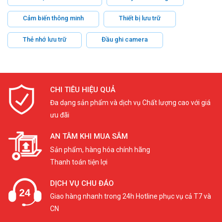
Cảm biến thông minh
Thiết bị lưu trữ
Thẻ nhớ lưu trữ
Đầu ghi camera
CHI TIÊU HIỆU QUẢ
Đa dạng sản phẩm và dịch vụ Chất lượng cao với giá
ưu đãi
AN TÂM KHI MUA SẮM
Sản phẩm, hàng hóa chính hãng
Thanh toán tiện lợi
DỊCH VỤ CHU ĐÁO
Giao hàng nhanh trong 24h Hotline phục vụ cả T7 và
CN