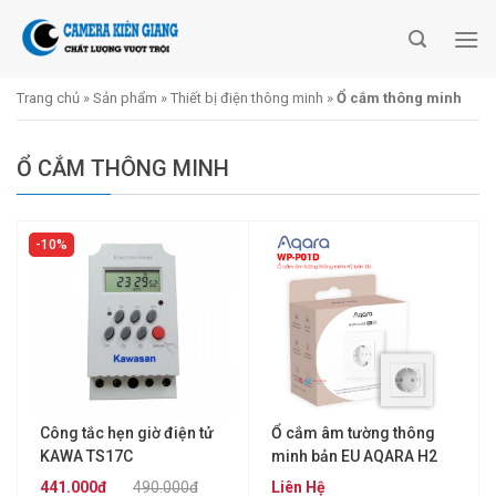
Skip
to
content
Trang chủ
»
Sản phẩm
»
Thiết bị điện thông minh
»
Ổ cắm thông minh
Ổ CẮM THÔNG MINH
10%
Công tắc hẹn giờ điện tử
Ổ cắm âm tường thông
KAWA TS17C
minh bản EU AQARA H2
(WP-P01D)
441.000đ
490.000đ
Liên Hệ