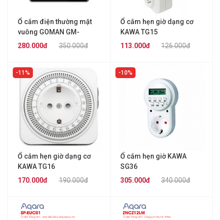
Ổ cắm điện thường mặt
Ổ cắm hẹn giờ dạng cơ
vuông GOMAN GM-
KAWA TG15
S264EU
280.000đ
350.000đ
113.000đ
126.000đ
11%
10%
Ổ cắm hẹn giờ dạng cơ
Ổ cắm hẹn giờ KAWA
KAWA TG16
SG36
170.000đ
190.000đ
305.000đ
340.000đ