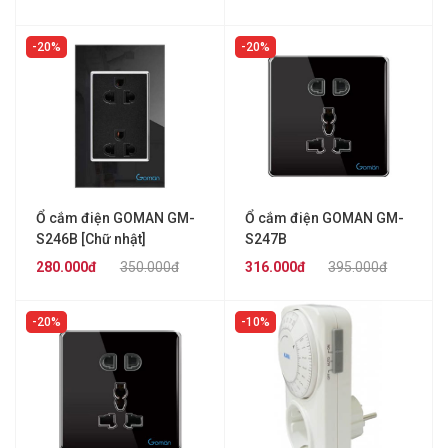
20%
20%
Ổ cắm điện GOMAN GM-
Ổ cắm điện GOMAN GM-
S246B [Chữ nhật]
S247B
280.000đ
350.000đ
316.000đ
395.000đ
20%
10%