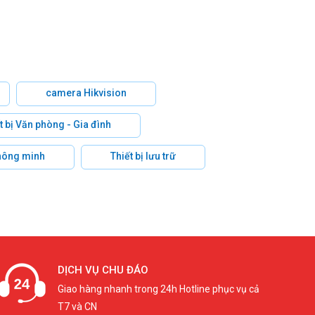
camera Hikvision
t bị Văn phòng - Gia đình
hông minh
Thiết bị lưu trữ
DỊCH VỤ CHU ĐÁO
Giao hàng nhanh trong 24h Hotline phục vụ cả
T7 và CN