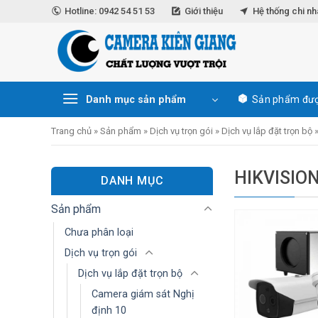
Skip
Hotline: 0942 54 51 53
Giới thiệu
Hệ thống chi n
to
content
Danh mục sản phẩm
Sản phẩm đượ
Trang chủ
»
Sản phẩm
»
Dịch vụ trọn gói
»
Dịch vụ lắp đặt trọn bộ
HIKVISIO
DANH MỤC
Sản phẩm
Chưa phân loại
Dịch vụ trọn gói
Dịch vụ lắp đặt trọn bộ
Camera giám sát Nghị
định 10