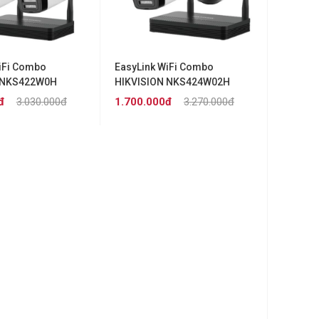
iFi Combo
EasyLink WiFi Combo
 NKS422W0H
HIKVISION NKS424W02H
(4MP)
đ
3.030.000đ
1.700.000đ
3.270.000đ