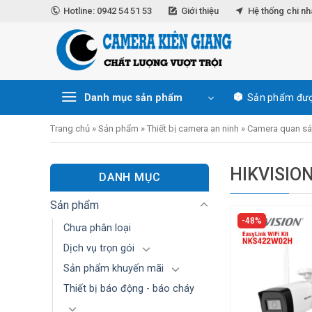
Skip
Hotline: 0942 54 51 53
Giới thiệu
Hệ thống chi n
to
content
Danh mục sản phẩm
Sản phẩm đượ
Trang chủ
»
Sản phẩm
»
Thiết bị camera an ninh
»
Camera quan sá
HIKVISIO
DANH MỤC
Sản phẩm
48%
Chưa phân loại
Dịch vụ trọn gói
Sản phẩm khuyến mãi
Thiết bị báo động - báo cháy