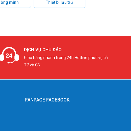
hông minh
Thiết bị lưu trữ
DỊCH VỤ CHU ĐÁO
Giao hàng nhanh trong 24h Hotline phục vụ cả
T7 và CN
FANPAGE FACEBOOK