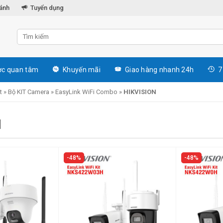
hánh
Tuyển dụng
c quan tâm
Khuyến mãi
Giao hàng nhanh 24h
7
t
»
Bộ KIT Camera
»
EasyLink WiFi Combo
»
HIKVISION
N
48%
48%