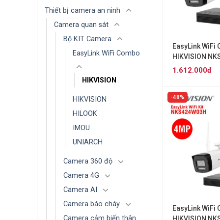
Thiết bị camera an ninh
Camera quan sát
Bộ KIT Camera
EasyLink WiFi
EasyLink WiFi Combo
HIKVISION N
(2MP)
1.612.000đ
HIKVISION
48%
HIKVISION
HILOOK
IMOU
UNIARCH
Camera 360 độ
Camera 4G
Camera AI
Camera báo cháy
EasyLink WiFi
Camera cảm biến thân
HIKVISION N