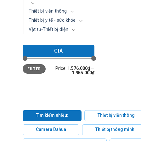
Thiết bị viễn thông
Thiết bị y tế - sức khỏe
Vật tư-Thiết bị điện
GIÁ
Min
Max
Price:
1.576.000₫
—
FILTER
price
price
1.955.000₫
Tìm kiếm nhiều:
Thiết bị viễn thông
Camera Dahua
Thiết bị thông minh