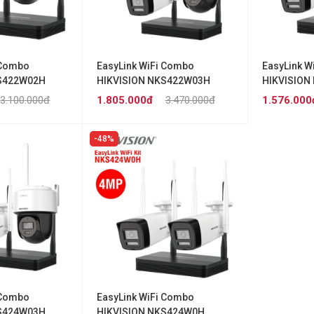
 Combo
EasyLink WiFi Combo
EasyLink W
KS422W02H
HIKVISION NKS422W03H
HIKVISION
(2MP)
(2MP)
3.100.000đ
1.805.000đ
3.470.000đ
1.576.000
48%
 Combo
EasyLink WiFi Combo
KS424W03H
HIKVISION NKS424W0H