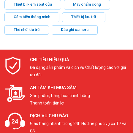
Thiết bị kiểm soát cửa
Máy chấm công
Cảm biến thông minh
Thiết bị lưu trữ
Thẻ nhớ lưu trữ
Đầu ghi camera
CHI TIÊU HIỆU QUẢ
Đa dạng sản phẩm và dịch vụ Chất lượng cao với giá
ưu đãi
AN TÂM KHI MUA SẮM
Sản phẩm, hàng hóa chính hãng
Thanh toán tiện lợi
DỊCH VỤ CHU ĐÁO
Giao hàng nhanh trong 24h Hotline phục vụ cả T7 và
CN