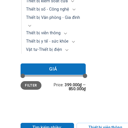
Thiết bị kiểm soát cửa
Thiết bị số - Công nghệ
Thiết bị Văn phòng - Gia đình
Thiết bị viễn thông
Thiết bị y tế - sức khỏe
Vật tư-Thiết bị điện
GIÁ
Min
Max
Price:
399.000₫
—
FILTER
price
price
850.000₫
Tìm kiếm nhiều:
Thiết bị viễn thông