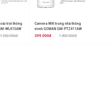
oài trời thông
Camera Wifi trong nhà thông
GM-WL413AW
minh GOMAN GM-PTZ411AW
1.550.000đ
399.000đ
1.400.000đ