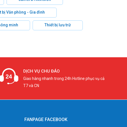
t bị Văn phòng - Gia đình
hông minh
Thiết bị lưu trữ
DỊCH VỤ CHU ĐÁO
Giao hàng nhanh trong 24h Hotline phục vụ cả
T7 và CN
FANPAGE FACEBOOK