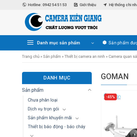
Skip
Hotline: 0942 54 51 53
Giới thiệu
Hệ thống chi n
to
content
Danh mục sản phẩm
Sản phẩm đượ
Trang chủ
»
Sản phẩm
»
Thiết bị camera an ninh
»
Camera quan sá
GOMAN
DANH MỤC
Sản phẩm
45%
Chưa phân loại
Dịch vụ trọn gói
Sản phẩm khuyến mãi
Thiết bị báo động - báo cháy