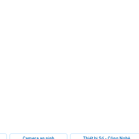
Camera an ninh
Thiết bị Số - Công Nghệ