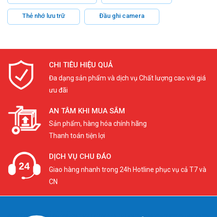
Thẻ nhớ lưu trữ
Đầu ghi camera
CHI TIÊU HIỆU QUẢ
Đa dạng sản phẩm và dịch vụ Chất lượng cao với giá
ưu đãi
AN TÂM KHI MUA SẮM
Sản phẩm, hàng hóa chính hãng
Thanh toán tiện lợi
DỊCH VỤ CHU ĐÁO
Giao hàng nhanh trong 24h Hotline phục vụ cả T7 và
CN