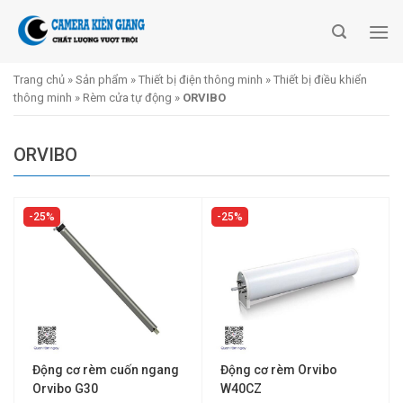
Skip
to
content
Trang chủ
»
Sản phẩm
»
Thiết bị điện thông minh
»
Thiết bị điều khiển
thông minh
»
Rèm cửa tự động
»
ORVIBO
ORVIBO
25%
25%
Động cơ rèm cuốn ngang
Động cơ rèm Orvibo
Orvibo G30
W40CZ