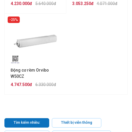
4.230.000đ
5.640.000đ
3.053.250đ
4.071.000đ
25%
Động cơ rèm Orvibo
W50CZ
4.747.500đ
6.330.000đ
Tìm kiếm nhiều:
Thiết bị viễn thông