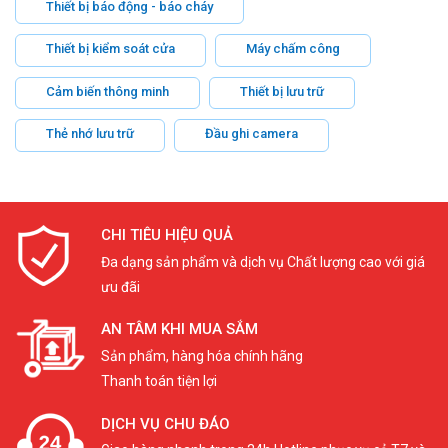
Thiết bị báo động - báo cháy
Thiết bị kiểm soát cửa
Máy chấm công
Cảm biến thông minh
Thiết bị lưu trữ
Thẻ nhớ lưu trữ
Đầu ghi camera
CHI TIÊU HIỆU QUẢ
Đa dạng sản phẩm và dịch vụ Chất lượng cao với giá
ưu đãi
AN TÂM KHI MUA SẮM
Sản phẩm, hàng hóa chính hãng
Thanh toán tiện lợi
DỊCH VỤ CHU ĐÁO