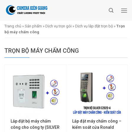
Skip
to
content
Trang chủ
»
Sản phẩm
»
Dịch vụ trọn gói
»
Dịch vụ lắp đặt trọn bộ
»
Trọn
bộ máy chấm công
TRỌN BỘ MÁY CHẤM CÔNG
Lắp đặt bộ máy chấm
Lắp đặt máy chấm công –
công cho công ty (SILVER
kiểm soát cửa Ronald