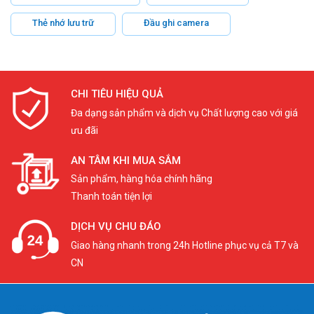
Thẻ nhớ lưu trữ
Đầu ghi camera
CHI TIÊU HIỆU QUẢ
Đa dạng sản phẩm và dịch vụ Chất lượng cao với giá
ưu đãi
AN TÂM KHI MUA SẮM
Sản phẩm, hàng hóa chính hãng
Thanh toán tiện lợi
DỊCH VỤ CHU ĐÁO
Giao hàng nhanh trong 24h Hotline phục vụ cả T7 và
CN