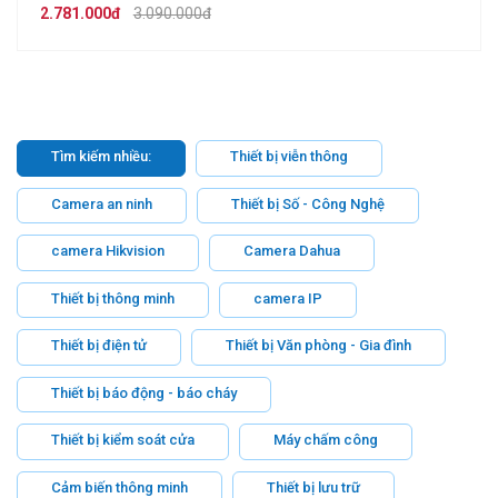
2.781.000đ
3.090.000đ
Tìm kiếm nhiều:
Thiết bị viễn thông
Camera an ninh
Thiết bị Số - Công Nghệ
camera Hikvision
Camera Dahua
Thiết bị thông minh
camera IP
Thiết bị điện tử
Thiết bị Văn phòng - Gia đình
Thiết bị báo động - báo cháy
Thiết bị kiểm soát cửa
Máy chấm công
Cảm biến thông minh
Thiết bị lưu trữ