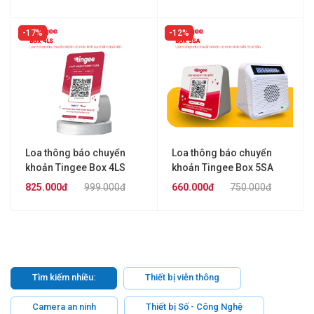
17%
12%
Loa thông báo chuyển
Loa thông báo chuyển
khoản Tingee Box 4LS
khoản Tingee Box 5SA
825.000đ
999.000đ
660.000đ
750.000đ
Tìm kiếm nhiều:
Thiết bị viễn thông
Camera an ninh
Thiết bị Số - Công Nghệ