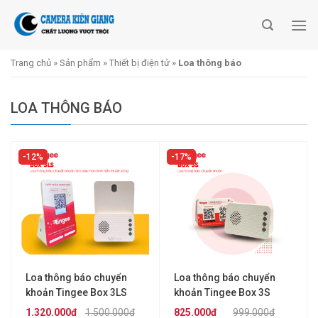
Skip
to
content
Trang chủ
»
Sản phẩm
»
Thiết bị điện tử
»
Loa thông báo
LOA THÔNG BÁO
12%
17%
Loa thông báo chuyển
Loa thông báo chuyển
khoản Tingee Box 3LS
khoản Tingee Box 3S
1.320.000đ
1.500.000đ
825.000đ
999.000đ