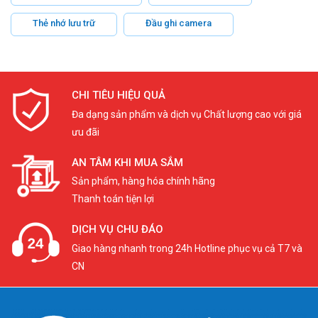
Thẻ nhớ lưu trữ
Đầu ghi camera
CHI TIÊU HIỆU QUẢ
Đa dạng sản phẩm và dịch vụ Chất lượng cao với giá
ưu đãi
AN TÂM KHI MUA SẮM
Sản phẩm, hàng hóa chính hãng
Thanh toán tiện lợi
DỊCH VỤ CHU ĐÁO
Giao hàng nhanh trong 24h Hotline phục vụ cả T7 và
CN