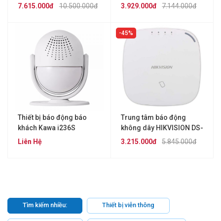
PWA32-KS
7.615.000đ
10.500.000đ
3.929.000đ
7.144.000đ
45%
Thiết bị báo động báo
Trung tâm báo động
khách Kawa i236S
không dây HIKVISION DS-
PWA32-HS
Liên Hệ
3.215.000đ
5.845.000đ
Tìm kiếm nhiều:
Thiết bị viễn thông