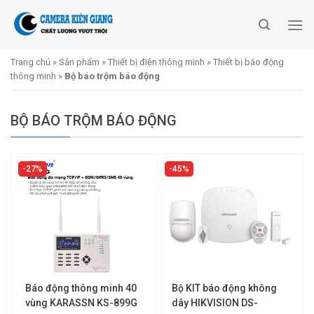
Skip
to
content
Trang chủ
»
Sản phẩm
»
Thiết bị điện thông minh
»
Thiết bị báo động
thông minh
»
Bộ báo trộm báo động
BỘ BÁO TRỘM BÁO ĐỘNG
27%
45%
Báo động thông minh 40
Bộ KIT báo động không
vùng KARASSN KS-899G
dây HIKVISION DS-