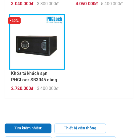
mã số
phím cảm ứng
3.040.000đ
3.800.000đ
4.050.000đ
5.400.000đ
20%
Khóa tủ khách sạn
PHGLock SB3045 dùng
mã số
2.720.000đ
3.400.000đ
Tìm kiếm nhiều:
Thiết bị viễn thông