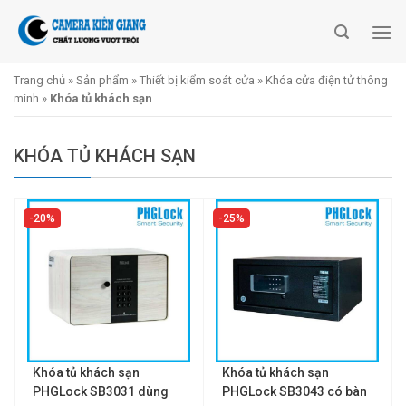
Skip
to
content
Trang chủ
»
Sản phẩm
»
Thiết bị kiểm soát cửa
»
Khóa cửa điện tử thông
minh
»
Khóa tủ khách sạn
KHÓA TỦ KHÁCH SẠN
20%
25%
Khóa tủ khách sạn
Khóa tủ khách sạn
PHGLock SB3031 dùng
PHGLock SB3043 có bàn