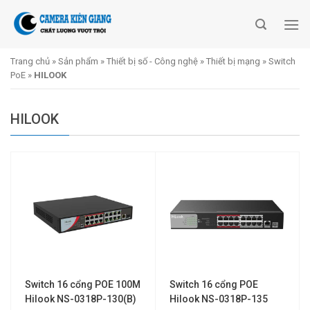
Skip
to
content
Trang chủ
»
Sản phẩm
»
Thiết bị số - Công nghệ
»
Thiết bị mạng
»
Switch
PoE
»
HILOOK
HILOOK
Switch 16 cổng POE 100M
Switch 16 cổng POE
Hilook NS-0318P-130(B)
Hilook NS-0318P-135