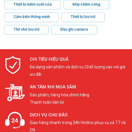
Thiết bị kiểm soát cửa
Máy chấm công
Cảm biến thông minh
Thiết bị lưu trữ
Thẻ nhớ lưu trữ
Đầu ghi camera
CHI TIÊU HIỆU QUẢ
Đa dạng sản phẩm và dịch vụ Chất lượng cao với giá
ưu đãi
AN TÂM KHI MUA SẮM
Sản phẩm, hàng hóa chính hãng
Thanh toán tiện lợi
DỊCH VỤ CHU ĐÁO
Giao hàng nhanh trong 24h Hotline phục vụ cả T7 và
CN