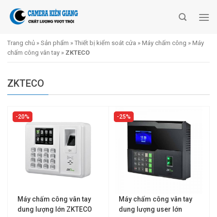
Skip
to
content
Trang chủ
»
Sản phẩm
»
Thiết bị kiểm soát cửa
»
Máy chấm công
»
Máy
chấm công vân tay
»
ZKTECO
ZKTECO
20%
25%
Máy chấm công vân tay
Máy chấm công vân tay
dung lượng lớn ZKTECO
dung lượng user lớn