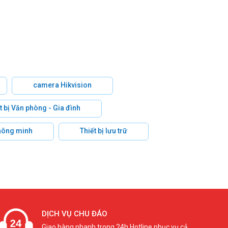
camera Hikvision
t bị Văn phòng - Gia đình
hông minh
Thiết bị lưu trữ
DỊCH VỤ CHU ĐÁO
Giao hàng nhanh trong 24h Hotline phục vụ cả