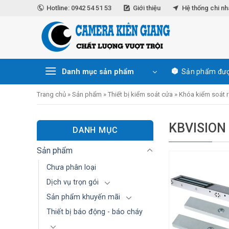
Skip
Hotline: 0942 54 51 53
Giới thiệu
Hệ thống chi n
to
content
Danh mục sản phẩm
Sản phẩm đượ
Trang chủ
»
Sản phẩm
»
Thiết bị kiểm soát cửa
»
Khóa kiểm soát r
KBVISION
DANH MỤC
Sản phẩm
Chưa phân loại
Dịch vụ trọn gói
Sản phẩm khuyến mãi
Thiết bị báo động - báo cháy