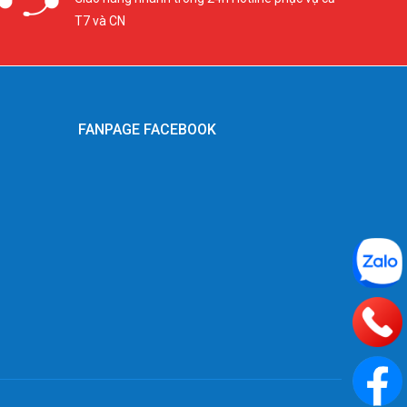
T7 và CN
FANPAGE FACEBOOK
g