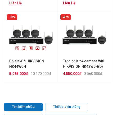
NK42E0H-L
Liên Hệ
Liên Hệ
50%
47%
Bộ Kit Wifi HIKVISION
Trọn bộ Kit 4 camera Wifi
NK44W0H
HIKVISION NK42W0H(D)
5.085.000đ
10.170.000đ
4.550.000đ
8.560.000đ
Tìm kiếm nhiều:
Thiết bị viễn thông