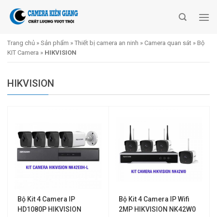
Skip
to
content
Trang chủ
»
Sản phẩm
»
Thiết bị camera an ninh
»
Camera quan sát
»
Bộ
KIT Camera
»
HIKVISION
HIKVISION
Bộ Kit 4 Camera IP
Bộ Kit 4 Camera IP Wifi
HD1080P HIKVISION
2MP HIKVISION NK42W0