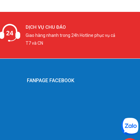
DỊCH VỤ CHU ĐÁO
Giao hàng nhanh trong 24h Hotline phục vụ cả
T7 và CN
FANPAGE FACEBOOK
g