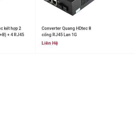
c kết hợp 2
Converter Quang HDtec 8
+B) + 4 RJ45
cổng RJ45 Lan 1G
Liên Hệ