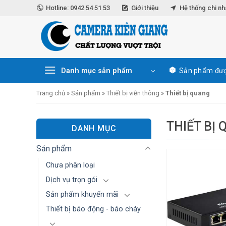
Skip
Hotline: 0942 54 51 53
Giới thiệu
Hệ thống chi n
to
content
Danh mục sản phẩm
Sản phẩm đượ
Trang chủ
»
Sản phẩm
»
Thiết bị viễn thông
»
Thiết bị quang
THIẾT BỊ
DANH MỤC
Sản phẩm
Chưa phân loại
Dịch vụ trọn gói
Sản phẩm khuyến mãi
Thiết bị báo động - báo cháy