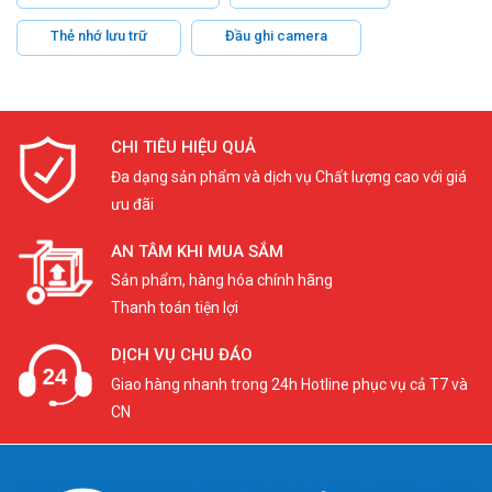
Thẻ nhớ lưu trữ
Đầu ghi camera
CHI TIÊU HIỆU QUẢ
Đa dạng sản phẩm và dịch vụ Chất lượng cao với giá
ưu đãi
AN TÂM KHI MUA SẮM
Sản phẩm, hàng hóa chính hãng
Thanh toán tiện lợi
DỊCH VỤ CHU ĐÁO
Giao hàng nhanh trong 24h Hotline phục vụ cả T7 và
CN