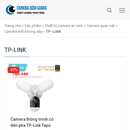
Skip
to
content
Trang chủ
»
Sản phẩm
»
Thiết bị camera an ninh
»
Camera quan sát
»
Camera wifi không dây
»
TP-LINK
TP-LINK
47%
Camera thông minh có
đèn pha TP-Link Tapo