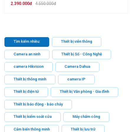
C720
2.390.000đ
4.550.000đ
Tìm kiếm nhiều:
Thiết bị viễn thông
Camera an ninh
Thiết bị Số - Công Nghệ
camera Hikvision
Camera Dahua
Thiết bị thông minh
camera IP
Thiết bị điện tử
Thiết bị Văn phòng - Gia đình
Thiết bị báo động - báo cháy
Thiết bị kiểm soát cửa
Máy chấm công
Cảm biến thông minh
Thiết bị lưu trữ