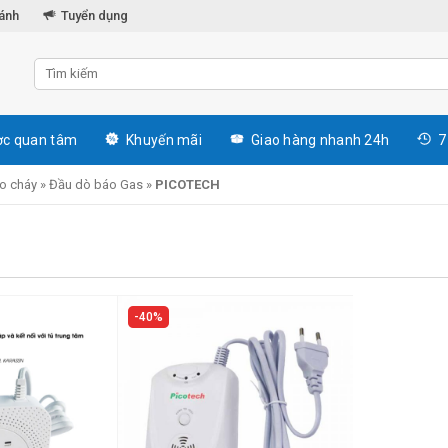
hánh
Tuyển dụng
c quan tâm
Khuyến mãi
Giao hàng nhanh 24h
7
áo cháy
»
Đầu dò báo Gas
»
PICOTECH
H
40%