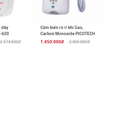
 dây
Cảm biến rò rỉ khí Gas,
-630
Carbon Monoxide PICOTECH
PCA-712DS-AB
2.574.000đ
1.450.000đ
2.420.000đ