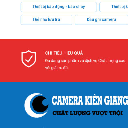
Thiết bị báo động - báo cháy
Thiết bị
Thẻ nhớ lưu trữ
Đầu ghi camera
CHI TIÊU HIỆU QUẢ
Đa dạng sản phẩm và dịch vụ Chất lượng cao
với giá ưu đãi