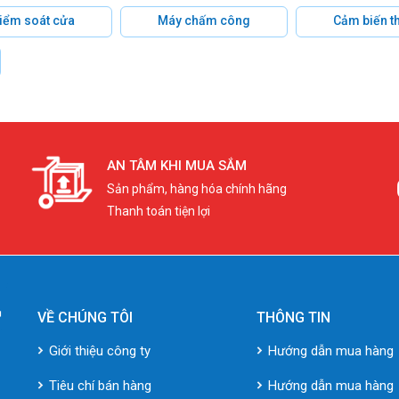
 kiểm soát cửa
Máy chấm công
Cảm biến t
AN TÂM KHI MUA SẮM
Sản phẩm, hàng hóa chính hãng
Thanh toán tiện lợi
VỀ CHÚNG TÔI
THÔNG TIN
Giới thiệu công ty
Hướng dẫn mua hàng
Tiêu chí bán hàng
Hướng dẫn mua hàng