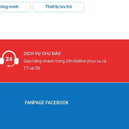
hông minh
Thiết bị lưu trữ
DỊCH VỤ CHU ĐÁO
Giao hàng nhanh trong 24h Hotline phục vụ cả
T7 và CN
FANPAGE FACEBOOK