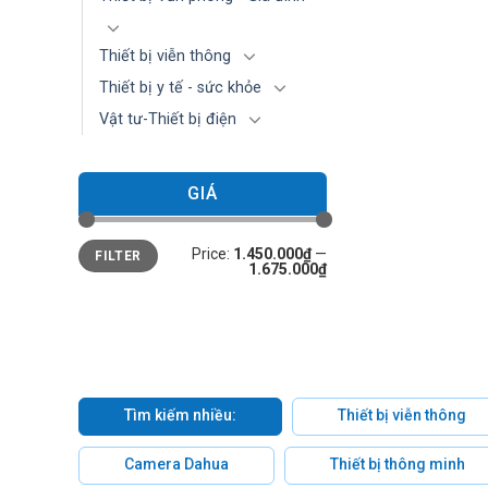
Thiết bị viễn thông
Thiết bị y tế - sức khỏe
Vật tư-Thiết bị điện
GIÁ
Min
Max
Price:
1.450.000₫
—
FILTER
price
price
1.675.000₫
Tìm kiếm nhiều:
Thiết bị viễn thông
Camera Dahua
Thiết bị thông minh