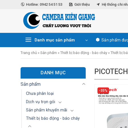
Skip
Hotline: 0942 54 51 53
Giới thiệu
Hệ thống chi n
to
content
Danh mục sản phẩm
Sản phẩm đượ
Trang chủ
»
Sản phẩm
»
Thiết bị báo động - báo cháy
»
Thiết bị b
PICOTEC
DANH MỤC
Sản phẩm
35%
Chưa phân loại
Dịch vụ trọn gói
Sản phẩm khuyến mãi
Thiết bị báo động - báo cháy