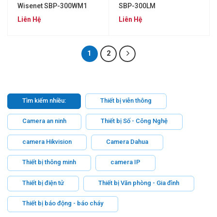
Wisenet SBP-300WM1
SBP-300LM
Liên Hệ
Liên Hệ
1
2
Tìm kiếm nhiều:
Thiết bị viễn thông
Camera an ninh
Thiết bị Số - Công Nghệ
camera Hikvision
Camera Dahua
Thiết bị thông minh
camera IP
Thiết bị điện tử
Thiết bị Văn phòng - Gia đình
Thiết bị báo động - báo cháy