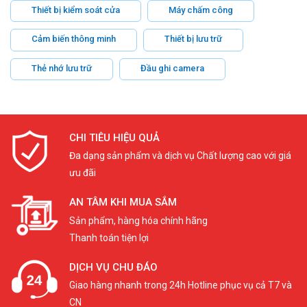
Thiết bị kiểm soát cửa
Máy chấm công
Cảm biến thông minh
Thiết bị lưu trữ
Thẻ nhớ lưu trữ
Đầu ghi camera
CHI TIÊU HIỆU QUẢ
Đa dạng sản phẩm và dịch vụ Chất lượng cao với giá
ưu đãi
AN TÂM KHI MUA SẮM
Sản phẩm, hàng hóa chính hãng
Thanh toán tiện lợi
DỊCH VỤ CHU ĐÁO
Giao hàng nhanh trong 24h Hotline phục vụ cả T7 và
CN