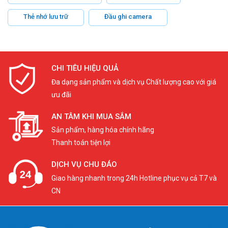
Thẻ nhớ lưu trữ
Đầu ghi camera
CHI TIÊU HIỆU QUẢ
Đa dạng sản phẩm và dịch vụ Chất lượng cao với giá
ưu đãi
AN TÂM KHI MUA SẮM
Sản phẩm, hàng hóa chính hãng
Thanh toán tiện lợi
DỊCH VỤ CHU ĐÁO
Giao hàng nhanh trong 24h Hotline phục vụ cả T7 và
CN