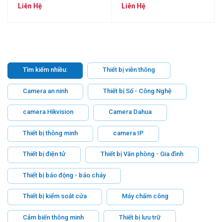
SL01HS/HG
SL02HS
Liên Hệ
Liên Hệ
Tìm kiếm nhiều:
Thiết bị viễn thông
Camera an ninh
Thiết bị Số - Công Nghệ
camera Hikvision
Camera Dahua
Thiết bị thông minh
camera IP
Thiết bị điện tử
Thiết bị Văn phòng - Gia đình
Thiết bị báo động - báo cháy
Thiết bị kiểm soát cửa
Máy chấm công
Cảm biến thông minh
Thiết bị lưu trữ