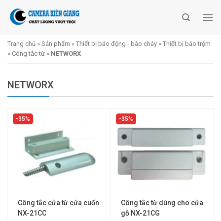
Skip
to
content
Trang chủ
»
Sản phẩm
»
Thiết bị báo động - báo cháy
»
Thiết bị báo trộm
»
Công tắc từ
»
NETWORX
NETWORX
35%
35%
Công tắc cửa từ cửa cuốn
Công tắc từ dùng cho cửa
NX-21CC
gỗ NX-21CG