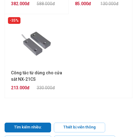
382.000đ
588.000đ
85.000đ
130.000đ
35%
Công tắc từ dùng cho cửa
sắt NX-21CS
213.000đ
330.000đ
Tìm kiếm nhiều:
Thiết bị viễn thông