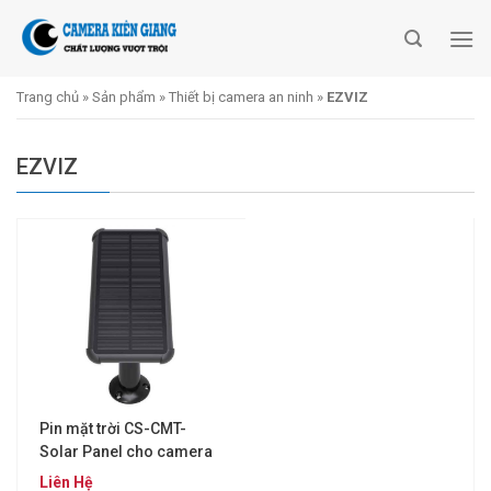
Skip
to
content
Trang chủ
»
Sản phẩm
»
Thiết bị camera an ninh
»
EZVIZ
EZVIZ
Pin mặt trời CS-CMT-
Solar Panel cho camera
Wifi EZVIZ C3A
Liên Hệ