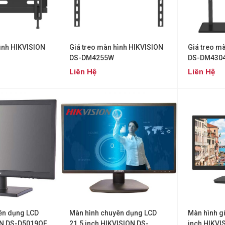
hình HIKVISION
Giá treo màn hình HIKVISION
Giá treo m
DS-DM4255W
DS-DM430
Liên Hệ
Liên Hệ
ên dụng LCD
Màn hình chuyên dụng LCD
Màn hình g
ON DS-D5019QE
21.5 inch HIKVISION DS-
inch HIKVI