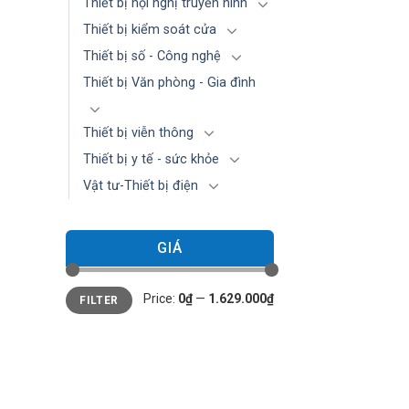
Thiết bị hội nghị truyền hình
Thiết bị kiểm soát cửa
Thiết bị số - Công nghệ
Thiết bị Văn phòng - Gia đình
Thiết bị viễn thông
Thiết bị y tế - sức khỏe
Vật tư-Thiết bị điện
GIÁ
Min
Max
Price:
0₫
—
1.629.000₫
FILTER
price
price