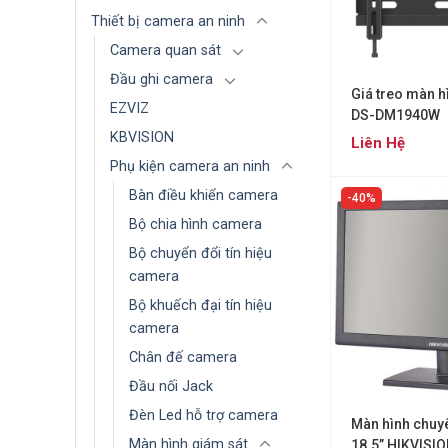
Thiết bị camera an ninh
Camera quan sát
Đầu ghi camera
Giá treo màn 
EZVIZ
DS-DM1940W
KBVISION
Liên Hệ
Phụ kiện camera an ninh
Bàn điều khiển camera
40%
Bộ chia hình camera
Bộ chuyển đổi tín hiệu
camera
Bộ khuếch đại tín hiệu
camera
Chân đế camera
Đầu nối Jack
Đèn Led hỗ trợ camera
Màn hình chuy
Màn hình giám sát
18.5” HIKVISI