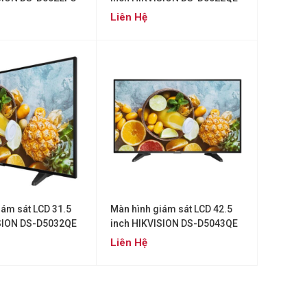
B
Liên Hệ
iám sát LCD 31.5
Màn hình giám sát LCD 42.5
ISION DS-D5032QE
inch HIKVISION DS-D5043QE
Liên Hệ