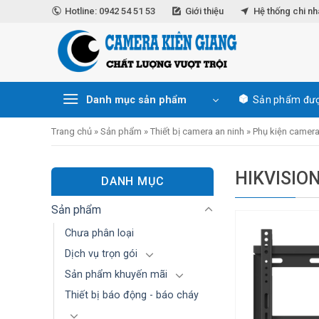
Skip
Hotline: 0942 54 51 53
Giới thiệu
Hệ thống chi n
to
content
Danh mục sản phẩm
Sản phẩm đượ
Trang chủ
»
Sản phẩm
»
Thiết bị camera an ninh
»
Phụ kiện camera
HIKVISIO
DANH MỤC
Sản phẩm
Chưa phân loại
Dịch vụ trọn gói
Sản phẩm khuyến mãi
Thiết bị báo động - báo cháy