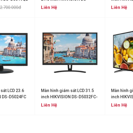
D5022QE-E
2.700.000đ
Liên Hệ
Liên Hệ
sát LCD 23.6
Màn hình giám sát LCD 31.5
Màn hình g
N DS-D5024FC
inch HIKVISION DS-D5032FC-
inch HIKV
A
Liên Hệ
Liên Hệ