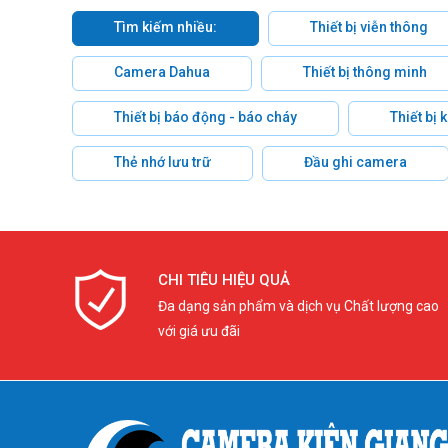
Tìm kiếm nhiều:
Thiết bị viễn thông
Camera Dahua
Thiết bị thông minh
Thiết bị báo động - báo cháy
Thiết bị
Thẻ nhớ lưu trữ
Đầu ghi camera
CHI TIÊU HIỆU QUẢ
Đa dạng sản phẩm và dịch vụ Chất lượng cao
với giá ưu đãi