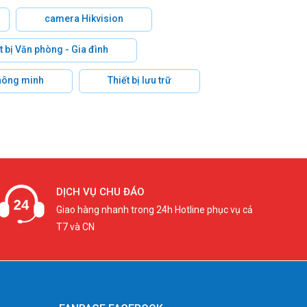
camera Hikvision
t bị Văn phòng - Gia đình
hông minh
Thiết bị lưu trữ
DỊCH VỤ CHU ĐÁO
Giao hàng nhanh trong 24h Hotline phục vụ cả
T7 và CN