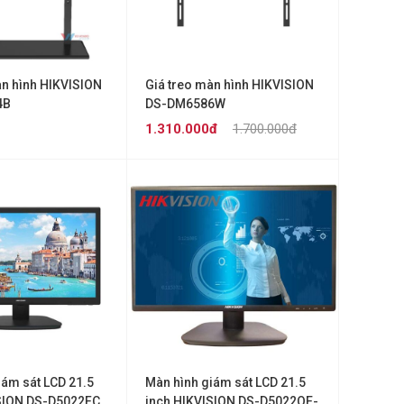
àn hình HIKVISION
Giá treo màn hình HIKVISION
4B
DS-DM6586W
1.310.000đ
1.700.000đ
iám sát LCD 21.5
Màn hình giám sát LCD 21.5
SION DS-D5022FC
inch HIKVISION DS-D5022QE-