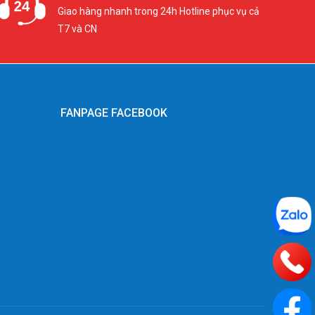
Giao hàng nhanh trong 24h Hotline phục vụ cả
T7 và CN
FANPAGE FACEBOOK
g