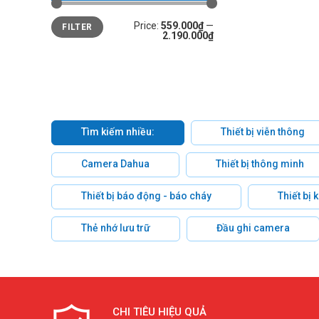
Min
Max
Price:
559.000₫
—
FILTER
price
price
2.190.000₫
Tìm kiếm nhiều:
Thiết bị viễn thông
Camera Dahua
Thiết bị thông minh
Thiết bị báo động - báo cháy
Thiết bị
Thẻ nhớ lưu trữ
Đầu ghi camera
CHI TIÊU HIỆU QUẢ