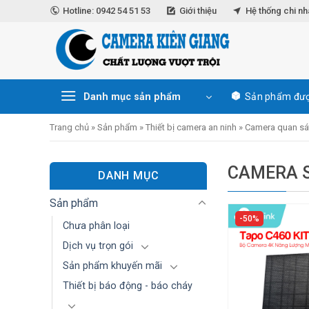
Skip
Hotline: 0942 54 51 53
Giới thiệu
Hệ thống chi n
to
content
Danh mục sản phẩm
Sản phẩm đượ
Trang chủ
»
Sản phẩm
»
Thiết bị camera an ninh
»
Camera quan sá
CAMERA 
DANH MỤC
Sản phẩm
50%
Chưa phân loại
Dịch vụ trọn gói
Sản phẩm khuyến mãi
Thiết bị báo động - báo cháy