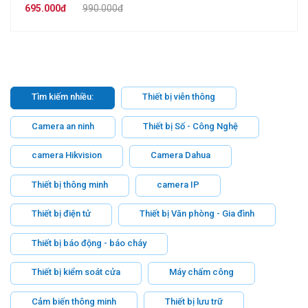
(APEC))
695.000đ
990.000đ
Tìm kiếm nhiều:
Thiết bị viễn thông
Camera an ninh
Thiết bị Số - Công Nghệ
camera Hikvision
Camera Dahua
Thiết bị thông minh
camera IP
Thiết bị điện tử
Thiết bị Văn phòng - Gia đình
Thiết bị báo động - báo cháy
Thiết bị kiểm soát cửa
Máy chấm công
Cảm biến thông minh
Thiết bị lưu trữ