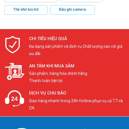
Thẻ nhớ lưu trữ
Đầu ghi camera
CHI TIÊU HIỆU QUẢ
Đa dạng sản phẩm và dịch vụ Chất lượng cao với giá
ưu đãi
AN TÂM KHI MUA SẮM
Sản phẩm, hàng hóa chính hãng
Thanh toán tiện lợi
DỊCH VỤ CHU ĐÁO
Giao hàng nhanh trong 24h Hotline phục vụ cả T7 và
CN