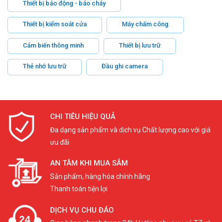
Thiết bị báo động - báo cháy
Thiết bị kiểm soát cửa
Máy chấm công
Cảm biến thông minh
Thiết bị lưu trữ
Thẻ nhớ lưu trữ
Đầu ghi camera
CHI TIÊU HIỆU QUẢ
Đa dạng sản phẩm và dịch vụ Chất lượng cao với giá
ưu đãi
AN TÂM KHI MUA SẮM
Sản phẩm, hàng hóa chính hãng
Thanh toán tiện lợi
DỊCH VỤ CHU ĐÁO