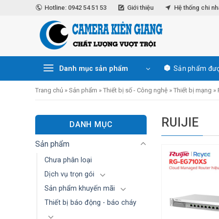
Skip
Hotline: 0942 54 51 53
Giới thiệu
Hệ thống chi n
to
content
Danh mục sản phẩm
Sản phẩm đượ
Trang chủ
»
Sản phẩm
»
Thiết bị số - Công nghệ
»
Thiết bị mạng
»
RUIJIE
DANH MỤC
Sản phẩm
Chưa phân loại
Dịch vụ trọn gói
Sản phẩm khuyến mãi
Thiết bị báo động - báo cháy