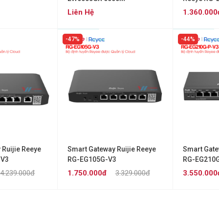
Liên Hệ
1.360.000
47%
44%
 Ruijie Reeye
Smart Gateway Ruijie Reeye
Smart Gate
-V3
RG-EG105G-V3
RG-EG210G
4.239.000đ
1.750.000đ
3.329.000đ
3.550.000