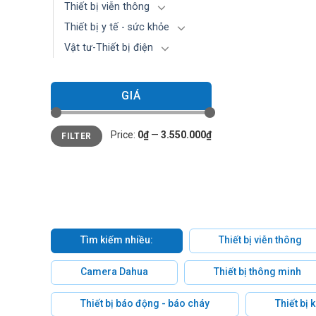
Thiết bị viễn thông
Thiết bị y tế - sức khỏe
Vật tư-Thiết bị điện
GIÁ
Min
Max
Price:
0₫
—
3.550.000₫
FILTER
price
price
Tìm kiếm nhiều:
Thiết bị viễn thông
Camera Dahua
Thiết bị thông minh
Thiết bị báo động - báo cháy
Thiết bị