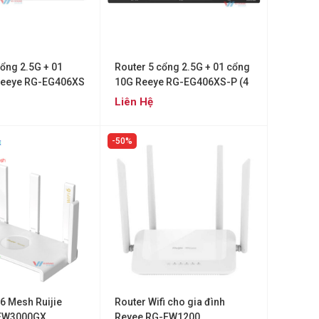
ổng 2.5G + 01
Router 5 cổng 2.5G + 01 cổng
Reeye RG-EG406XS
10G Reeye RG-EG406XS-P (4
cổng PoE/PoE+)
Liên Hệ
50%
 6 Mesh Ruijie
Router Wifi cho gia đình
EW3000GX
Reyee RG-EW1200