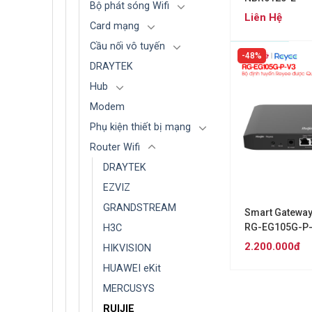
Bộ phát sóng Wifi
Liên Hệ
Card mạng
Cầu nối vô tuyến
48%
DRAYTEK
Hub
Modem
Phụ kiện thiết bị mạng
Router Wifi
DRAYTEK
EZVIZ
GRANDSTREAM
Smart Gateway
RG-EG105G-P
H3C
2.200.000đ
HIKVISION
HUAWEI eKit
MERCUSYS
RUIJIE