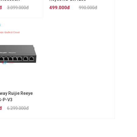
đ
3.099.000đ
499.000đ
990.000đ
way Ruijie Reeye
-P-V3
đ
6.299.000đ