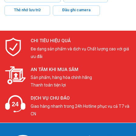
Thẻ nhớ lưu trữ
Đầu ghi camera
CHI TIÊU HIỆU QUẢ
Đa dạng sản phẩm và dịch vụ Chất lượng cao với giá
ưu đãi
AN TÂM KHI MUA SẮM
Sản phẩm, hàng hóa chính hãng
Thanh toán tiện lợi
DỊCH VỤ CHU ĐÁO
Giao hàng nhanh trong 24h Hotline phục vụ cả T7 và
CN