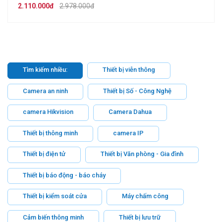
2.110.000đ
2.978.000đ
Tìm kiếm nhiều:
Thiết bị viễn thông
Camera an ninh
Thiết bị Số - Công Nghệ
camera Hikvision
Camera Dahua
Thiết bị thông minh
camera IP
Thiết bị điện tử
Thiết bị Văn phòng - Gia đình
Thiết bị báo động - báo cháy
Thiết bị kiểm soát cửa
Máy chấm công
Cảm biến thông minh
Thiết bị lưu trữ