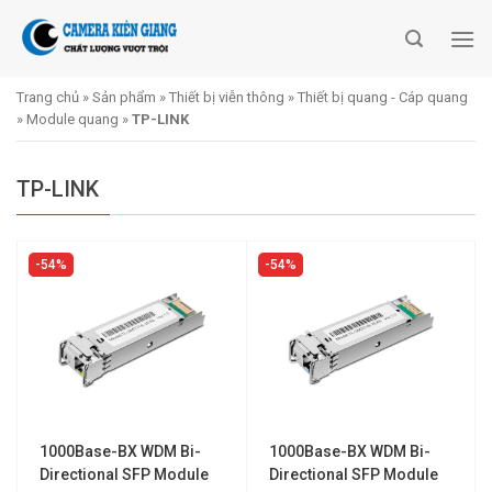
Skip
to
content
Trang chủ
»
Sản phẩm
»
Thiết bị viễn thông
»
Thiết bị quang - Cáp quang
»
Module quang
»
TP-LINK
TP-LINK
54%
54%
1000Base-BX WDM Bi-
1000Base-BX WDM Bi-
Directional SFP Module
Directional SFP Module