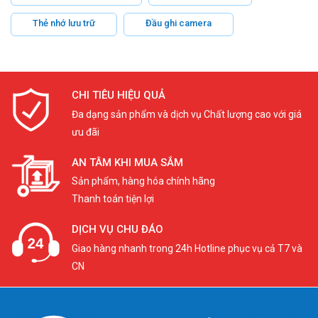
Thẻ nhớ lưu trữ
Đầu ghi camera
CHI TIÊU HIỆU QUẢ
Đa dạng sản phẩm và dịch vụ Chất lượng cao với giá
ưu đãi
AN TÂM KHI MUA SẮM
Sản phẩm, hàng hóa chính hãng
Thanh toán tiện lợi
DỊCH VỤ CHU ĐÁO
Giao hàng nhanh trong 24h Hotline phục vụ cả T7 và
CN