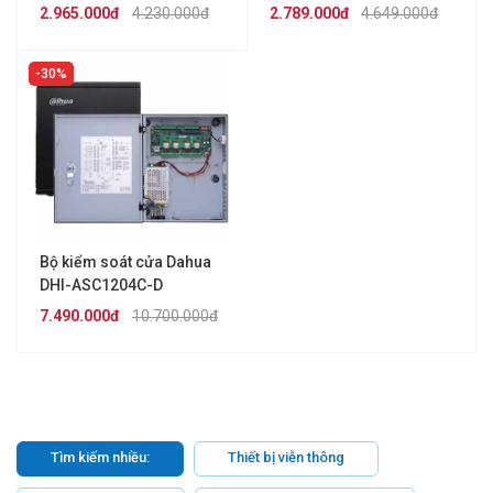
2.965.000đ
4.230.000đ
2.789.000đ
4.649.000đ
30%
Bộ kiểm soát cửa Dahua
DHI-ASC1204C-D
7.490.000đ
10.700.000đ
Tìm kiếm nhiều:
Thiết bị viễn thông