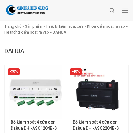
Skip
to
content
Trang chủ
»
Sản phẩm
»
Thiết bị kiểm soát cửa
»
Khóa kiểm soát ra vào
»
Hệ thống kiểm soát ra vào
»
DAHUA
DAHUA
30%
40%
Bộ kiểm soát 4 cửa đơn
Bộ kiểm soát 4 cửa đơn
Dahua DHI-ASC1204B-S
Dahua DHI-ASC2204B-S