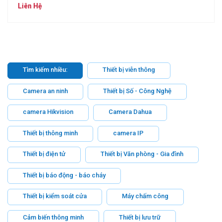
Xanh]
Liên Hệ
Tìm kiếm nhiều:
Thiết bị viễn thông
Camera an ninh
Thiết bị Số - Công Nghệ
camera Hikvision
Camera Dahua
Thiết bị thông minh
camera IP
Thiết bị điện tử
Thiết bị Văn phòng - Gia đình
Thiết bị báo động - báo cháy
Thiết bị kiểm soát cửa
Máy chấm công
Cảm biến thông minh
Thiết bị lưu trữ