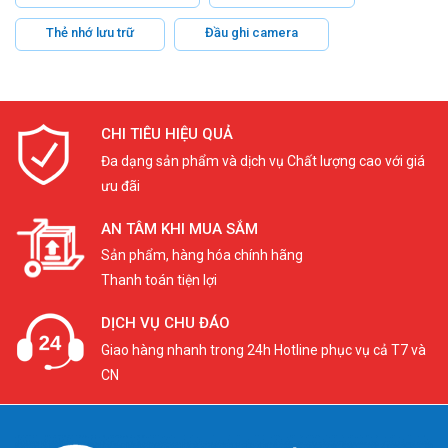
Thẻ nhớ lưu trữ
Đầu ghi camera
CHI TIÊU HIỆU QUẢ
Đa dạng sản phẩm và dịch vụ Chất lượng cao với giá
ưu đãi
AN TÂM KHI MUA SẮM
Sản phẩm, hàng hóa chính hãng
Thanh toán tiện lợi
DỊCH VỤ CHU ĐÁO
Giao hàng nhanh trong 24h Hotline phục vụ cả T7 và
CN