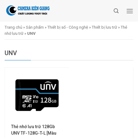
Skip
to
content
Trang chủ
»
Sản phẩm
»
Thiết bị số - Công nghệ
»
Thiết bị lưu trữ
»
Thẻ
nhớ lưu trữ
»
UNV
UNV
Thẻ nhớ lưu trữ 128Gb
UNV TF-128G-T-L [Màu